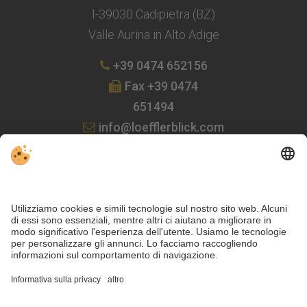
I-39030 Cadipietra (BZ)
Valle Aurina in Alto Adige
+39 0474 652156
Fax +39 0474
651494
info@loefflerblick.com
FACEBOOK
METEO
WEBCAM